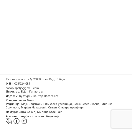
Католичка порта 5, 21000 Нови Сад, Србија
(+381) 021/524-584
casopispolja@gmail.com
Директор:
Бојан Панаотовић
Издавач:
Културни центар Новог Сада
Уредник:
Ален Бешић
Редакција:
Маја Ердељанин (ликовна уредница), Соња Веселиновић, Милица
Софинкић, Марјан Чакаревић, Огњен Клисара (дизајнер)
Лектура:
Сања Бркић, Милица Софинкић
Администрација и пласман:
Редакција