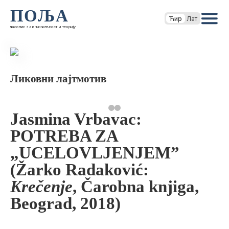
ПОЉА
Ћир
Лат
часопис за књижевност и теорију
Ликовни лајтмотив
Jasmina Vrbavac:
POTREBA ZA
„UCELOVLJENJEM”
(Žarko Radaković:
Krečenje
, Čarobna knjiga,
Beograd, 2018)