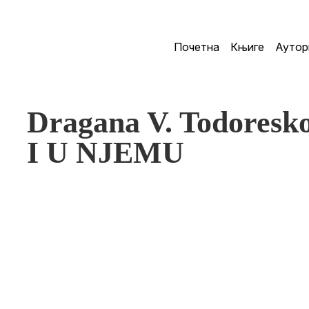
Почетна
Књиге
Аутор
Dragana V. Todoresk
I U NJEMU