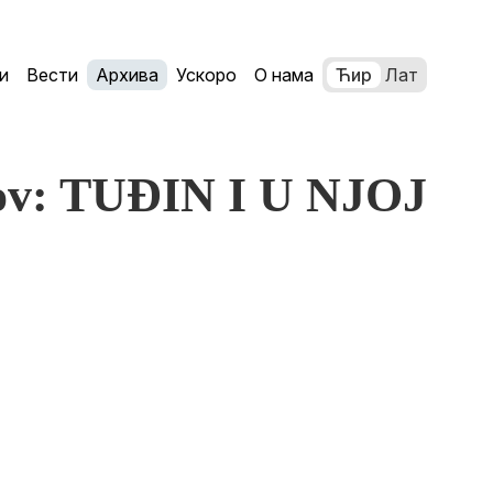
и
Вести
Архива
Ускоро
О нама
Ћир
Лат
ov: TUĐIN I U NJOJ