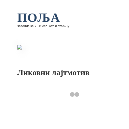
ПОЉА
часопис за књижевност и теорију
Ликовни лајтмотив