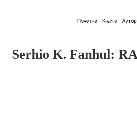
Почетна
Књиге
Аутор
Serhio K. Fanhul: