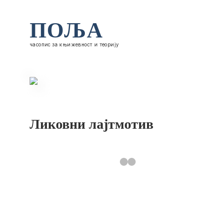
ПОЉА
часопис за књижевност и теорију
Ликовни лајтмотив