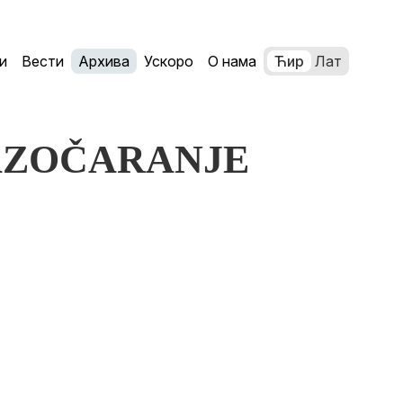
и
Вести
Архива
Ускоро
О нама
Ћир
Лат
 RAZOČARANJE