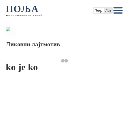
ПОЉА
Ћир
Лат
часопис за књижевност и теорију
Ликовни лајтмотив
ko je ko