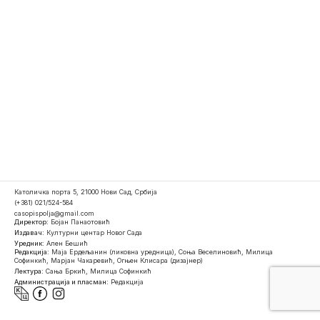
Католичка порта 5, 21000 Нови Сад, Србија
(+381) 021/524-584
casopispolja@gmail.com
Директор:
Бојан Панаотовић
Издавач:
Културни центар Новог Сада
Уредник:
Ален Бешић
Редакција:
Маја Ердељанин (ликовна уредница), Соња Веселиновић, Милица
Софинкић, Марјан Чакаревић, Огњен Клисара (дизајнер)
Лектура:
Сања Бркић, Милица Софинкић
Администрација и пласман:
Редакција