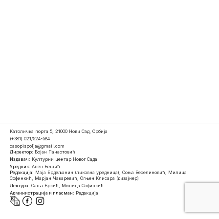
Католичка порта 5, 21000 Нови Сад, Србија
(+381) 021/524-584
casopispolja@gmail.com
Директор:
Бојан Панаотовић
Издавач:
Културни центар Новог Сада
Уредник:
Ален Бешић
Редакција:
Маја Ердељанин (ликовна уредница), Соња Веселиновић, Милица
Софинкић, Марјан Чакаревић, Огњен Клисара (дизајнер)
Лектура:
Сања Бркић, Милица Софинкић
Администрација и пласман:
Редакција