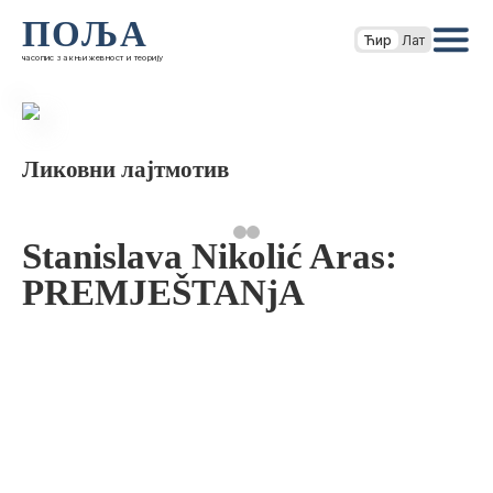
ПОЉА
Ћир
Лат
часопис за књижевност и теорију
Ликовни лајтмотив
Stanislava Nikolić Aras:
PREMJEŠTANjA