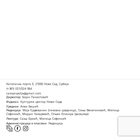
Католичка порта 5, 21000 Нови Сад, Србија
(+381) 021/524-584
casopispolja@gmail.com
Директор:
Бојан Панаотовић
Издавач:
Културни центар Новог Сада
Уредник:
Ален Бешић
Редакција:
Маја Ердељанин (ликовна уредница), Соња Веселиновић, Милица
Софинкић, Марјан Чакаревић, Огњен Клисара (дизајнер)
Лектура:
Сања Бркић, Милица Софинкић
Администрација и пласман:
Редакција