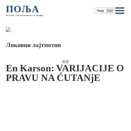
ПОЉА
Ћир
Лат
часопис за књижевност и теорију
Ликовни лајтмотив
En Karson: VARIJACIJE O
PRAVU NA ĆUTANjE