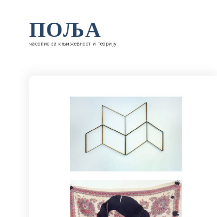
ПОЉА
часопис за књижевност и теорију