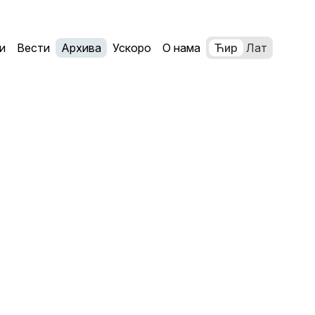
и
Вести
Архива
Ускоро
О нама
Ћир
Лат