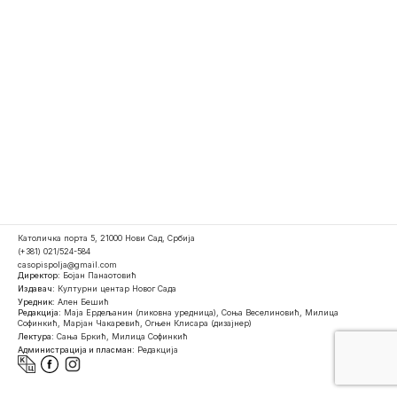
Католичка порта 5, 21000 Нови Сад, Србија
(+381) 021/524-584
casopispolja@gmail.com
Директор:
Бојан Панаотовић
Издавач:
Културни центар Новог Сада
Уредник:
Ален Бешић
Редакција:
Маја Ердељанин (ликовна уредница), Соња Веселиновић, Милица
Софинкић, Марјан Чакаревић, Огњен Клисара (дизајнер)
Лектура:
Сања Бркић, Милица Софинкић
Администрација и пласман:
Редакција