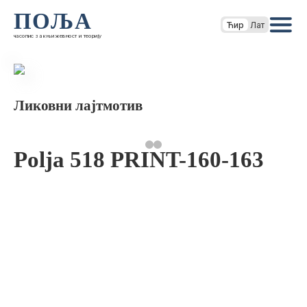
ПОЉА
Ћир
Лат
часопис за књижевност и теорију
Ликовни лајтмотив
Polja 518 PRINT-160-163