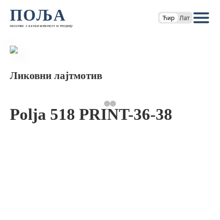
ПОЉА
Ћир
Лат
часопис за књижевност и теорију
Ликовни лајтмотив
Polja 518 PRINT-36-38