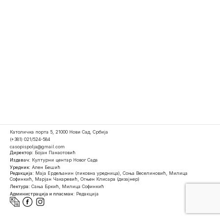
Католичка порта 5, 21000 Нови Сад, Србија
(+381) 021/524-584
casopispolja@gmail.com
Директор:
Бојан Панаотовић
Издавач:
Културни центар Новог Сада
Уредник:
Ален Бешић
Редакција:
Маја Ердељанин (ликовна уредница), Соња Веселиновић, Милица
Софинкић, Марјан Чакаревић, Огњен Клисара (дизајнер)
Лектура:
Сања Бркић, Милица Софинкић
Администрација и пласман:
Редакција