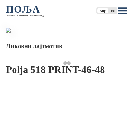
ПОЉА
Ћир
Лат
часопис за књижевност и теорију
Ликовни лајтмотив
Polja 518 PRINT-46-48