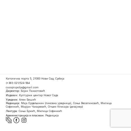
Католичка порта 5, 21000 Нови Сад, Србија
(+381) 021/524-584
casopispolja@gmail.com
Директор:
Бојан Панаотовић
Издавач:
Културни центар Новог Сада
Уредник:
Ален Бешић
Редакција:
Маја Ердељанин (ликовна уредница), Соња Веселиновић, Милица
Софинкић, Марјан Чакаревић, Огњен Клисара (дизајнер)
Лектура:
Сања Бркић, Милица Софинкић
Администрација и пласман:
Редакција