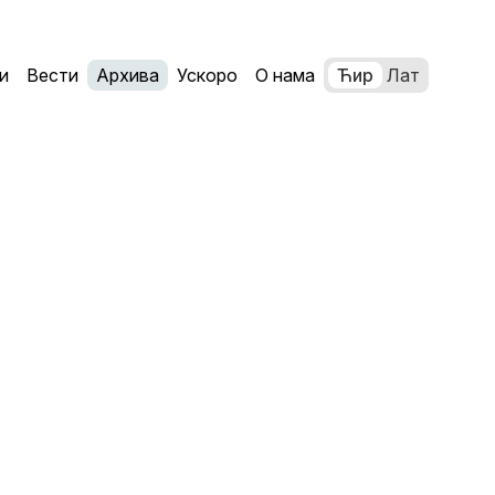
и
Вести
Архива
Ускоро
О нама
Ћир
Лат