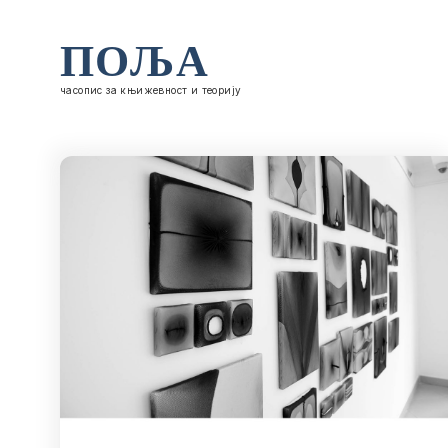
ПОЉА
часопис за књижевност и теорију