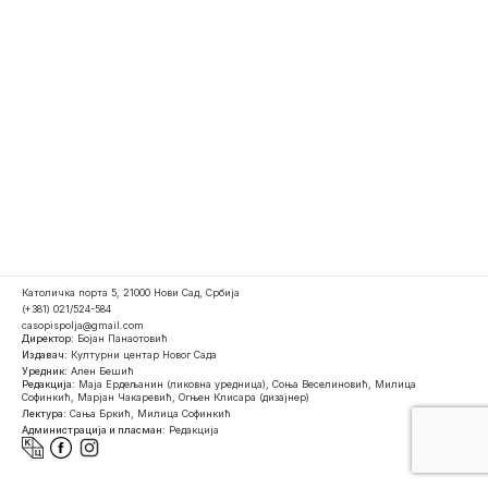
Католичка порта 5, 21000 Нови Сад, Србија
(+381) 021/524-584
casopispolja@gmail.com
Директор:
Бојан Панаотовић
Издавач:
Културни центар Новог Сада
Уредник:
Ален Бешић
Редакција:
Маја Ердељанин (ликовна уредница), Соња Веселиновић, Милица
Софинкић, Марјан Чакаревић, Огњен Клисара (дизајнер)
Лектура:
Сања Бркић, Милица Софинкић
Администрација и пласман:
Редакција