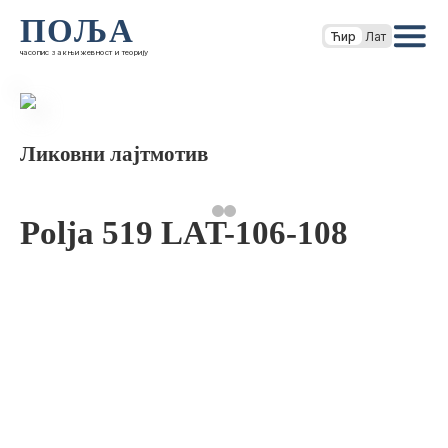
ПОЉА
Ћир
Лат
часопис за књижевност и теорију
Ликовни лајтмотив
Polja 519 LAT-106-108