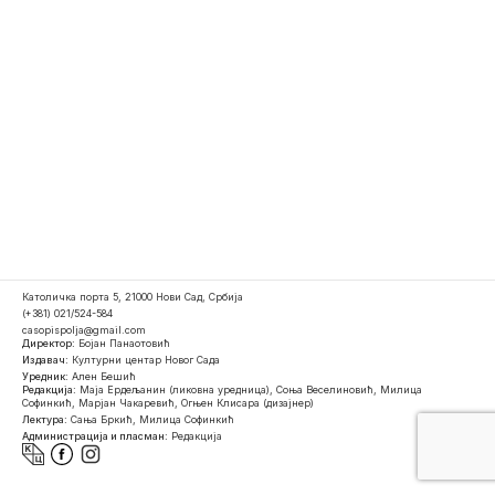
Католичка порта 5, 21000 Нови Сад, Србија
(+381) 021/524-584
casopispolja@gmail.com
Директор:
Бојан Панаотовић
Издавач:
Културни центар Новог Сада
Уредник:
Ален Бешић
Редакција:
Маја Ердељанин (ликовна уредница), Соња Веселиновић, Милица
Софинкић, Марјан Чакаревић, Огњен Клисара (дизајнер)
Лектура:
Сања Бркић, Милица Софинкић
Администрација и пласман:
Редакција