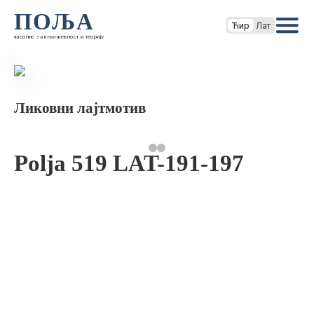
ПОЉА
Ћир
Лат
часопис за књижевност и теорију
Ликовни лајтмотив
Polja 519 LAT-191-197