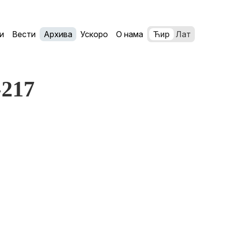
и
Вести
Архива
Ускоро
О нама
Ћир
Лат
-217