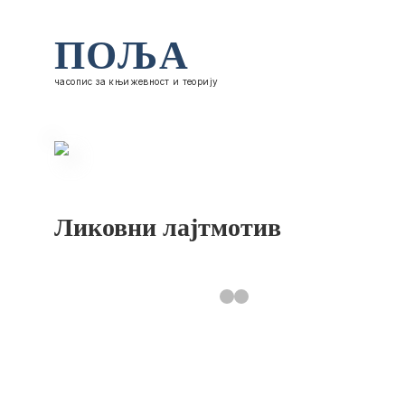
ПОЉА
часопис за књижевност и теорију
Ликовни лајтмотив