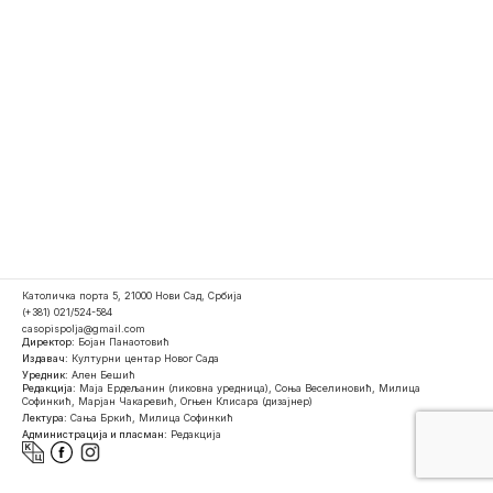
Католичка порта 5, 21000 Нови Сад, Србија
(+381) 021/524-584
casopispolja@gmail.com
Директор:
Бојан Панаотовић
Издавач:
Културни центар Новог Сада
Уредник:
Ален Бешић
Редакција:
Маја Ердељанин (ликовна уредница), Соња Веселиновић, Милица
Софинкић, Марјан Чакаревић, Огњен Клисара (дизајнер)
Лектура:
Сања Бркић, Милица Софинкић
Администрација и пласман:
Редакција