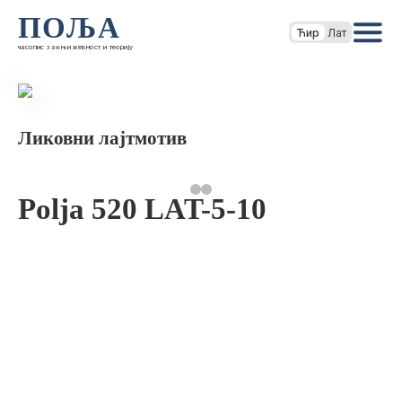
ПОЉА
Ћир
Лат
часопис за књижевност и теорију
Ликовни лајтмотив
Polja 520 LAT-5-10