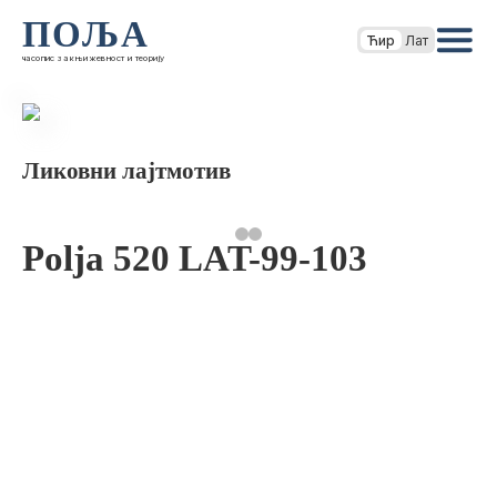
ПОЉА
Ћир
Лат
часопис за књижевност и теорију
Ликовни лајтмотив
Polja 520 LAT-99-103