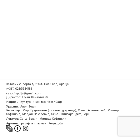
Католичка порта 5, 21000 Нови Сад, Србија
(+381) 021/524-584
casopispolja@gmail.com
Директор:
Бојан Панаотовић
Издавач:
Културни центар Новог Сада
Уредник:
Ален Бешић
Редакција:
Маја Ердељанин (ликовна уредница), Соња Веселиновић, Милица
Софинкић, Марјан Чакаревић, Огњен Клисара (дизајнер)
Лектура:
Сања Бркић, Милица Софинкић
Администрација и пласман:
Редакција