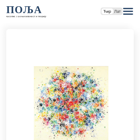
ПОЉА
Ћир
Лат
часопис за књижевност и теорију