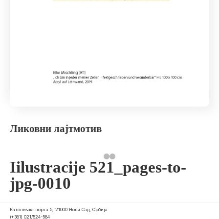
Ликовни лајтмотив
Iilustracije 521_pages-to-
jpg-0010
Католичка порта 5, 21000 Нови Сад, Србија
(+381) 021/524-584