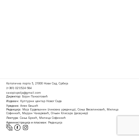
Католичка порта 5, 21000 Нови Сад, Србија
(+381) 021/524-584
casopispolja@gmail.com
Директор:
Бојан Панаотовић
Издавач:
Културни центар Новог Сада
Уредник:
Ален Бешић
Редакција:
Маја Ердељанин (ликовна уредница), Соња Веселиновић, Милица
Софинкић, Марјан Чакаревић, Огњен Клисара (дизајнер)
Лектура:
Сања Бркић, Милица Софинкић
Администрација и пласман:
Редакција