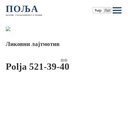
ПОЉА
Ћир
Лат
часопис за књижевност и теорију
Ликовни лајтмотив
Polja 521-39-40