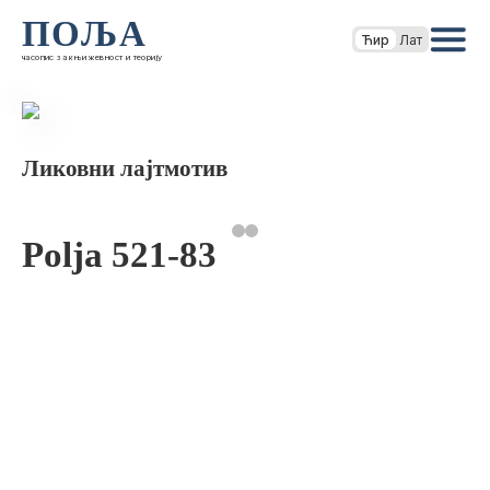
ПОЉА
Ћир
Лат
часопис за књижевност и теорију
Ликовни лајтмотив
Polja 521-83