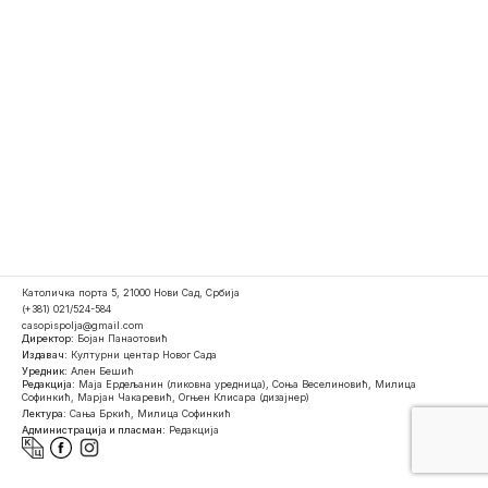
Католичка порта 5, 21000 Нови Сад, Србија
(+381) 021/524-584
casopispolja@gmail.com
Директор:
Бојан Панаотовић
Издавач:
Културни центар Новог Сада
Уредник:
Ален Бешић
Редакција:
Маја Ердељанин (ликовна уредница), Соња Веселиновић, Милица
Софинкић, Марјан Чакаревић, Огњен Клисара (дизајнер)
Лектура:
Сања Бркић, Милица Софинкић
Администрација и пласман:
Редакција