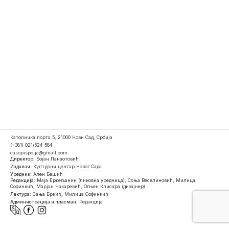
Католичка порта 5, 21000 Нови Сад, Србија
(+381) 021/524-584
casopispolja@gmail.com
Директор:
Бојан Панаотовић
Издавач:
Културни центар Новог Сада
Уредник:
Ален Бешић
Редакција:
Маја Ердељанин (ликовна уредница), Соња Веселиновић, Милица
Софинкић, Марјан Чакаревић, Огњен Клисара (дизајнер)
Лектура:
Сања Бркић, Милица Софинкић
Администрација и пласман:
Редакција