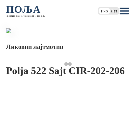
ПОЉА
Ћир
Лат
часопис за књижевност и теорију
Ликовни лајтмотив
Polja 522 Sajt CIR-202-206