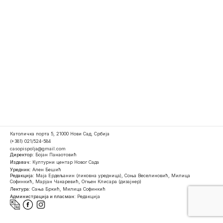
Католичка порта 5, 21000 Нови Сад, Србија
(+381) 021/524-584
casopispolja@gmail.com
Директор:
Бојан Панаотовић
Издавач:
Културни центар Новог Сада
Уредник:
Ален Бешић
Редакција:
Маја Ердељанин (ликовна уредница), Соња Веселиновић, Милица
Софинкић, Марјан Чакаревић, Огњен Клисара (дизајнер)
Лектура:
Сања Бркић, Милица Софинкић
Администрација и пласман:
Редакција