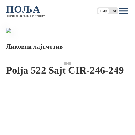
ПОЉА
Ћир
Лат
часопис за књижевност и теорију
Ликовни лајтмотив
Polja 522 Sajt CIR-246-249