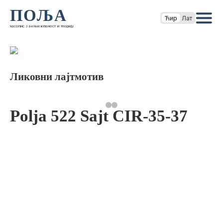
ПОЉА
Ћир
Лат
часопис за књижевност и теорију
Ликовни лајтмотив
Polja 522 Sajt CIR-35-37