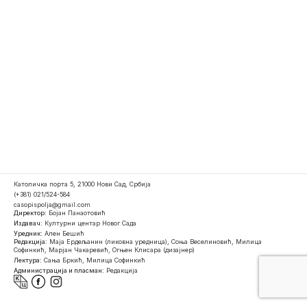
Католичка порта 5, 21000 Нови Сад, Србија
(+381) 021/524-584
casopispolja@gmail.com
Директор:
Бојан Панаотовић
Издавач:
Културни центар Новог Сада
Уредник:
Ален Бешић
Редакција:
Маја Ердељанин (ликовна уредница), Соња Веселиновић, Милица
Софинкић, Марјан Чакаревић, Огњен Клисара (дизајнер)
Лектура:
Сања Бркић, Милица Софинкић
Администрација и пласман:
Редакција