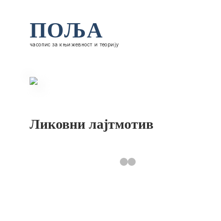
ПОЉА
часопис за књижевност и теорију
Ликовни лајтмотив