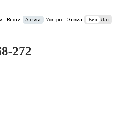
и
Вести
Архива
Ускоро
О нама
Ћир
Лат
68-272