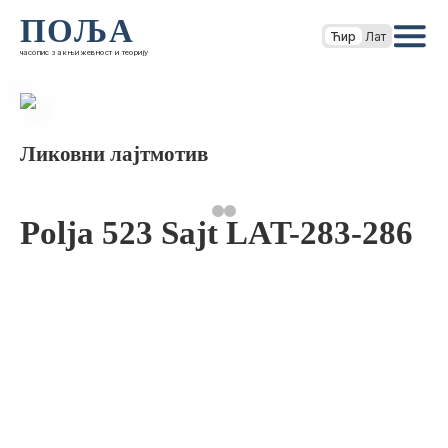
ПОЉА
Ћир
Лат
часопис за књижевност и теорију
Ликовни лајтмотив
Polja 523 Sajt LAT-283-286