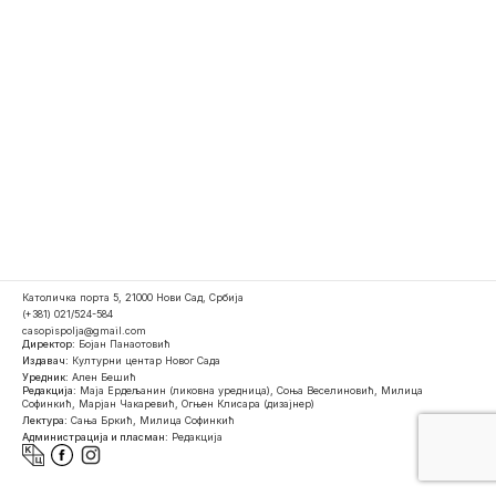
Католичка порта 5, 21000 Нови Сад, Србија
(+381) 021/524-584
casopispolja@gmail.com
Директор:
Бојан Панаотовић
Издавач:
Културни центар Новог Сада
Уредник:
Ален Бешић
Редакција:
Маја Ердељанин (ликовна уредница), Соња Веселиновић, Милица
Софинкић, Марјан Чакаревић, Огњен Клисара (дизајнер)
Лектура:
Сања Бркић, Милица Софинкић
Администрација и пласман:
Редакција