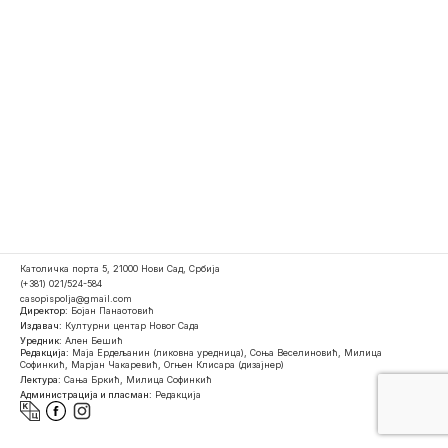
Католичка порта 5, 21000 Нови Сад, Србија
(+381) 021/524-584
casopispolja@gmail.com
Директор:
Бојан Панаотовић
Издавач:
Културни центар Новог Сада
Уредник:
Ален Бешић
Редакција:
Маја Ердељанин (ликовна уредница), Соња Веселиновић, Милица
Софинкић, Марјан Чакаревић, Огњен Клисара (дизајнер)
Лектура:
Сања Бркић, Милица Софинкић
Администрација и пласман:
Редакција