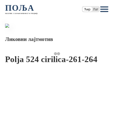
ПОЉА
Ћир
Лат
часопис за књижевност и теорију
Ликовни лајтмотив
Polja 524 cirilica-261-264