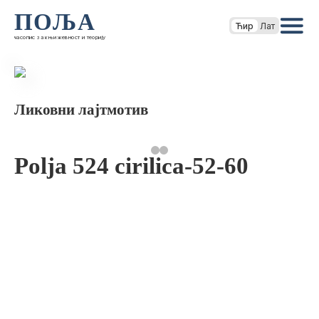
ПОЉА
Ћир
Лат
часопис за књижевност и теорију
Ликовни лајтмотив
Polja 524 cirilica-52-60