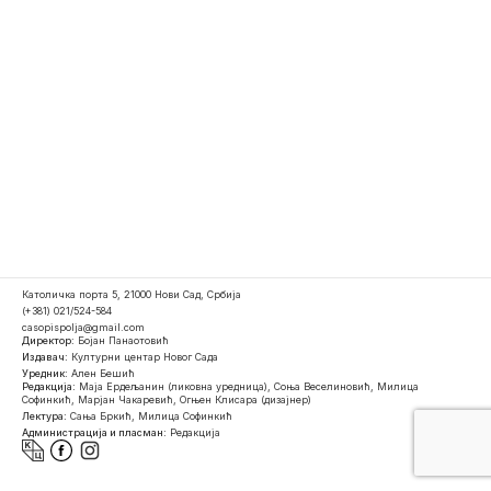
Католичка порта 5, 21000 Нови Сад, Србија
(+381) 021/524-584
casopispolja@gmail.com
Директор:
Бојан Панаотовић
Издавач:
Културни центар Новог Сада
Уредник:
Ален Бешић
Редакција:
Маја Ердељанин (ликовна уредница), Соња Веселиновић, Милица
Софинкић, Марјан Чакаревић, Огњен Клисара (дизајнер)
Лектура:
Сања Бркић, Милица Софинкић
Администрација и пласман:
Редакција