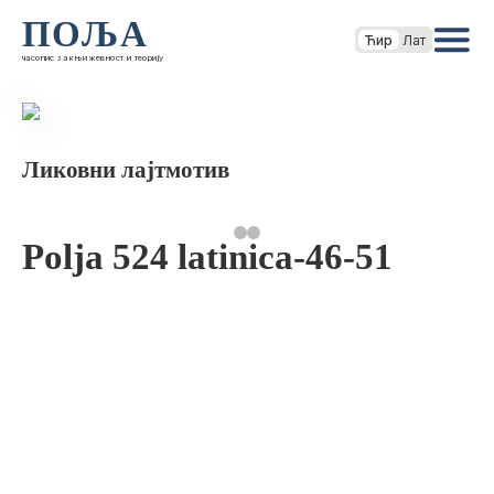
ПОЉА
Ћир
Лат
часопис за књижевност и теорију
Ликовни лајтмотив
Polja 524 latinica-46-51