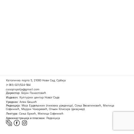
Католичка порта 5, 21000 Нови Сад, Србија
(+381) 021/524-584
casopispolja@gmail.com
Директор:
Бојан Панаотовић
Издавач:
Културни центар Новог Сада
Уредник:
Ален Бешић
Редакција:
Маја Ердељанин (ликовна уредница), Соња Веселиновић, Милица
Софинкић, Марјан Чакаревић, Огњен Клисара (дизајнер)
Лектура:
Сања Бркић, Милица Софинкић
Администрација и пласман:
Редакција