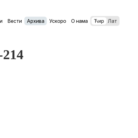
и
Вести
Архива
Ускоро
О нама
Ћир
Лат
1-214