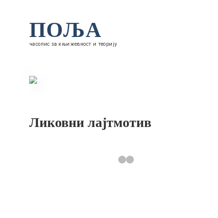
ПОЉА
часопис за књижевност и теорију
Ликовни лајтмотив