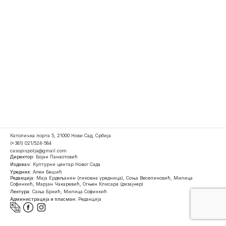
Католичка порта 5, 21000 Нови Сад, Србија
(+381) 021/524-584
casopispolja@gmail.com
Директор:
Бојан Панаотовић
Издавач:
Културни центар Новог Сада
Уредник:
Ален Бешић
Редакција:
Маја Ердељанин (ликовна уредница), Соња Веселиновић, Милица
Софинкић, Марјан Чакаревић, Огњен Клисара (дизајнер)
Лектура:
Сања Бркић, Милица Софинкић
Администрација и пласман:
Редакција