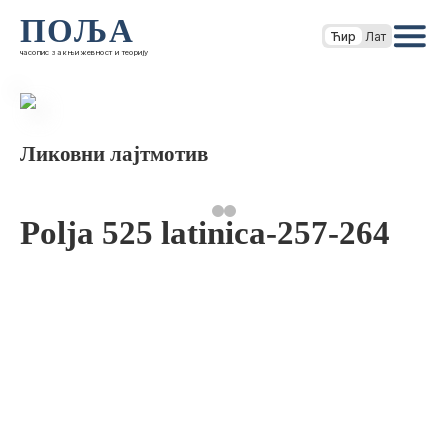
ПОЉА
Ћир
Лат
часопис за књижевност и теорију
Ликовни лајтмотив
Polja 525 latinica-257-264