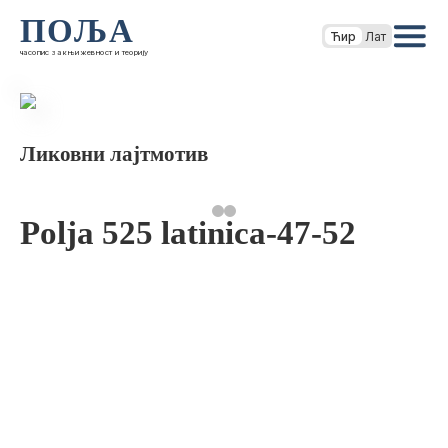
ПОЉА
Ћир
Лат
часопис за књижевност и теорију
Ликовни лајтмотив
Polja 525 latinica-47-52