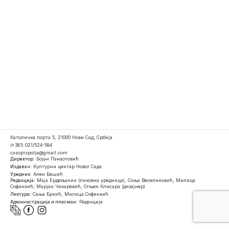
Католичка порта 5, 21000 Нови Сад, Србија
(+381) 021/524-584
casopispolja@gmail.com
Директор:
Бојан Панаотовић
Издавач:
Културни центар Новог Сада
Уредник:
Ален Бешић
Редакција:
Маја Ердељанин (ликовна уредница), Соња Веселиновић, Милица
Софинкић, Марјан Чакаревић, Огњен Клисара (дизајнер)
Лектура:
Сања Бркић, Милица Софинкић
Администрација и пласман:
Редакција