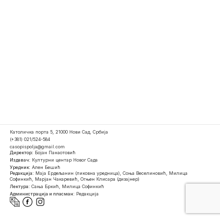
Католичка порта 5, 21000 Нови Сад, Србија
(+381) 021/524-584
casopispolja@gmail.com
Директор:
Бојан Панаотовић
Издавач:
Културни центар Новог Сада
Уредник:
Ален Бешић
Редакција:
Маја Ердељанин (ликовна уредница), Соња Веселиновић, Милица
Софинкић, Марјан Чакаревић, Огњен Клисара (дизајнер)
Лектура:
Сања Бркић, Милица Софинкић
Администрација и пласман:
Редакција