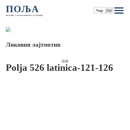
ПОЉА
Ћир
Лат
часопис за књижевност и теорију
Ликовни лајтмотив
Polja 526 latinica-121-126