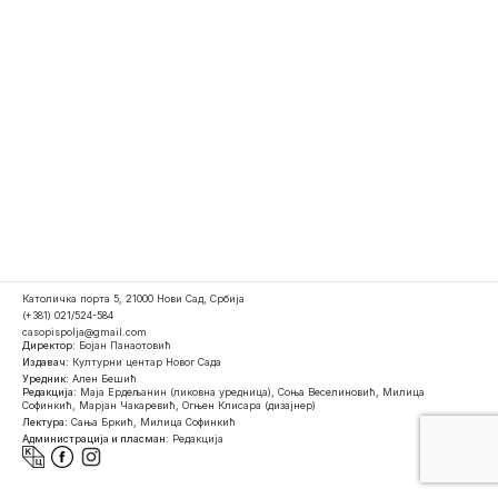
Католичка порта 5, 21000 Нови Сад, Србија
(+381) 021/524-584
casopispolja@gmail.com
Директор:
Бојан Панаотовић
Издавач:
Културни центар Новог Сада
Уредник:
Ален Бешић
Редакција:
Маја Ердељанин (ликовна уредница), Соња Веселиновић, Милица
Софинкић, Марјан Чакаревић, Огњен Клисара (дизајнер)
Лектура:
Сања Бркић, Милица Софинкић
Администрација и пласман:
Редакција