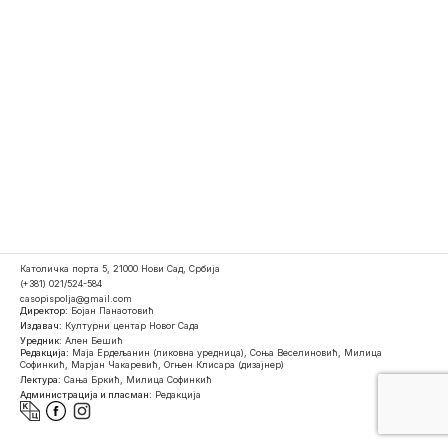
Католичка порта 5, 21000 Нови Сад, Србија
(+381) 021/524-584
casopispolja@gmail.com
Директор:
Бојан Панаотовић
Издавач:
Културни центар Новог Сада
Уредник:
Ален Бешић
Редакција:
Маја Ердељанин (ликовна уредница), Соња Веселиновић, Милица
Софинкић, Марјан Чакаревић, Огњен Клисара (дизајнер)
Лектура:
Сања Бркић, Милица Софинкић
Администрација и пласман:
Редакција