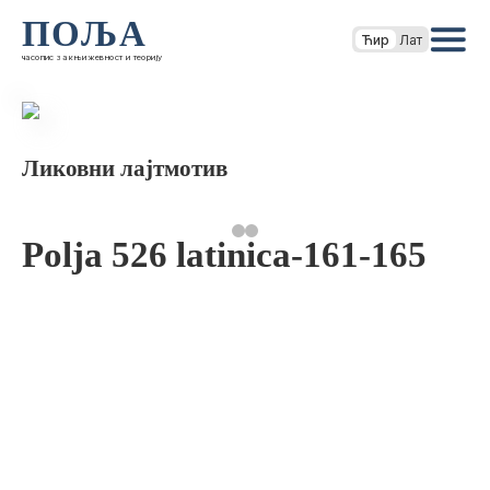
ПОЉА
Ћир
Лат
часопис за књижевност и теорију
Ликовни лајтмотив
Polja 526 latinica-161-165