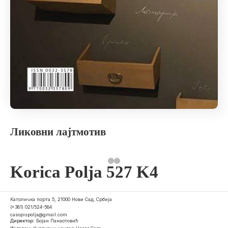
Ликовни лајтмотив
Korica Polja 527 K4
Католичка порта 5, 21000 Нови Сад, Србија
(+381) 021/524-584
casopispolja@gmail.com
Директор:
Бојан Панаотовић