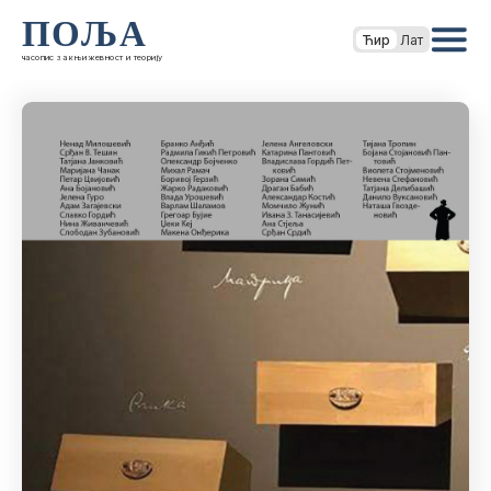
ПОЉА
Ћир
Лат
часопис за књижевност и теорију