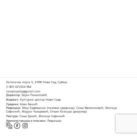
Католичка порта 5, 21000 Нови Сад, Србија
(+381) 021/524-584
casopispolja@gmail.com
Директор:
Бојан Панаотовић
Издавач:
Културни центар Новог Сада
Уредник:
Ален Бешић
Редакција:
Маја Ердељанин (ликовна уредница), Соња Веселиновић, Милица
Софинкић, Марјан Чакаревић, Огњен Клисара (дизајнер)
Лектура:
Сања Бркић, Милица Софинкић
Администрација и пласман:
Редакција