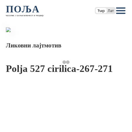
ПОЉА
Ћир
Лат
часопис за књижевност и теорију
Ликовни лајтмотив
Polja 527 cirilica-267-271