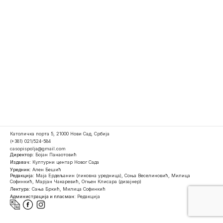
Католичка порта 5, 21000 Нови Сад, Србија
(+381) 021/524-584
casopispolja@gmail.com
Директор:
Бојан Панаотовић
Издавач:
Културни центар Новог Сада
Уредник:
Ален Бешић
Редакција:
Маја Ердељанин (ликовна уредница), Соња Веселиновић, Милица
Софинкић, Марјан Чакаревић, Огњен Клисара (дизајнер)
Лектура:
Сања Бркић, Милица Софинкић
Администрација и пласман:
Редакција