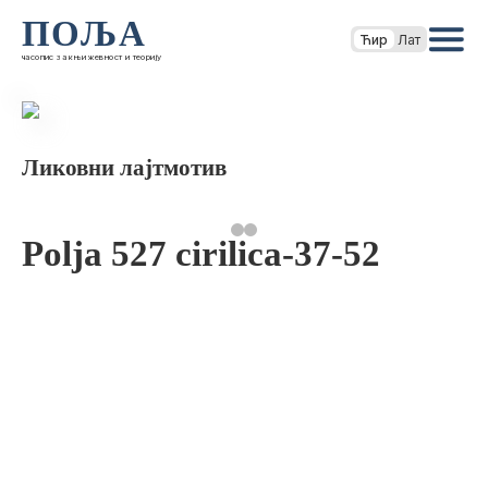
ПОЉА
Ћир
Лат
часопис за књижевност и теорију
Ликовни лајтмотив
Polja 527 cirilica-37-52