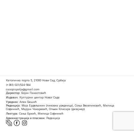
Католичка порта 5, 21000 Нови Сад, Србија
(+381) 021/524-584
casopispolja@gmail.com
Директор:
Бојан Панаотовић
Издавач:
Културни центар Новог Сада
Уредник:
Ален Бешић
Редакција:
Маја Ердељанин (ликовна уредница), Соња Веселиновић, Милица
Софинкић, Марјан Чакаревић, Огњен Клисара (дизајнер)
Лектура:
Сања Бркић, Милица Софинкић
Администрација и пласман:
Редакција