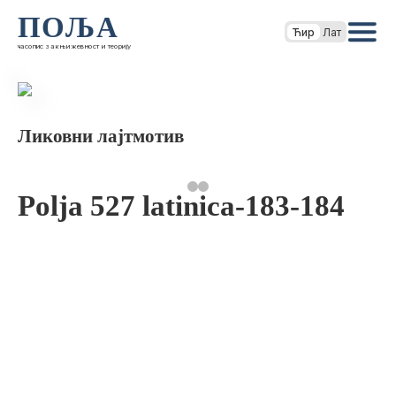
ПОЉА
Ћир
Лат
часопис за књижевност и теорију
Ликовни лајтмотив
Polja 527 latinica-183-184