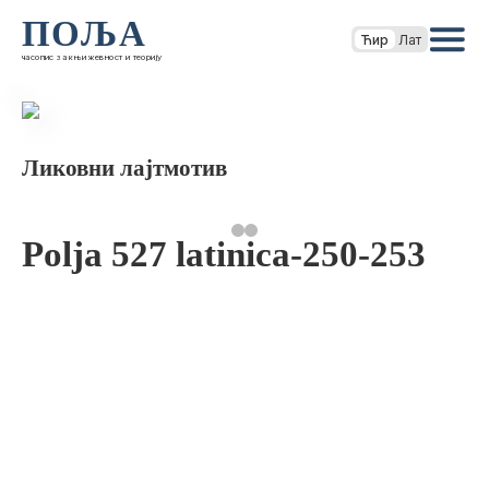
ПОЉА
Ћир
Лат
часопис за књижевност и теорију
Ликовни лајтмотив
Polja 527 latinica-250-253