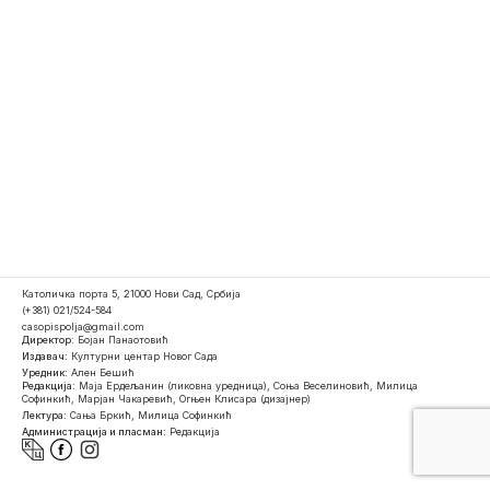
Католичка порта 5, 21000 Нови Сад, Србија
(+381) 021/524-584
casopispolja@gmail.com
Директор:
Бојан Панаотовић
Издавач:
Културни центар Новог Сада
Уредник:
Ален Бешић
Редакција:
Маја Ердељанин (ликовна уредница), Соња Веселиновић, Милица
Софинкић, Марјан Чакаревић, Огњен Клисара (дизајнер)
Лектура:
Сања Бркић, Милица Софинкић
Администрација и пласман:
Редакција