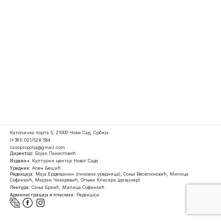
Католичка порта 5, 21000 Нови Сад, Србија
(+381) 021/524-584
casopispolja@gmail.com
Директор:
Бојан Панаотовић
Издавач:
Културни центар Новог Сада
Уредник:
Ален Бешић
Редакција:
Маја Ердељанин (ликовна уредница), Соња Веселиновић, Милица
Софинкић, Марјан Чакаревић, Огњен Клисара (дизајнер)
Лектура:
Сања Бркић, Милица Софинкић
Администрација и пласман:
Редакција