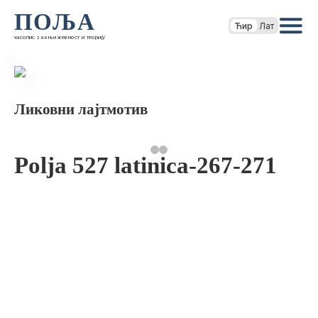
ПОЉА
Ћир
Лат
часопис за књижевност и теорију
Ликовни лајтмотив
Polja 527 latinica-267-271