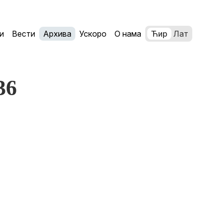
и
Вести
Архива
Ускоро
О нама
Ћир
Лат
36