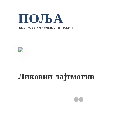
ПОЉА
часопис за књижевност и теорију
Ликовни лајтмотив