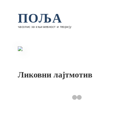
ПОЉА
часопис за књижевност и теорију
Ликовни лајтмотив