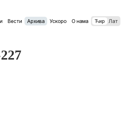
и
Вести
Архива
Ускоро
О нама
Ћир
Лат
-227