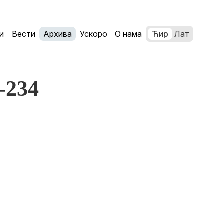
и
Вести
Архива
Ускоро
О нама
Ћир
Лат
1-234