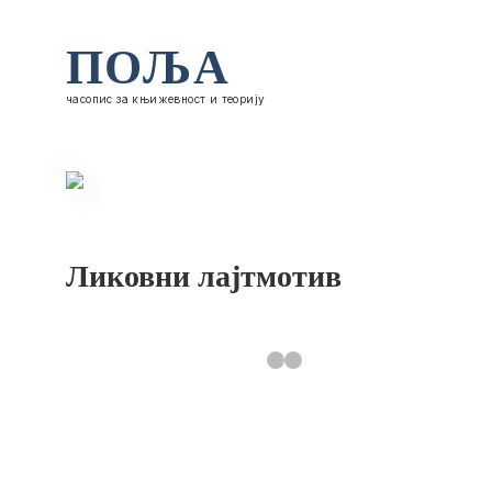
ПОЉА
часопис за књижевност и теорију
Ликовни лајтмотив