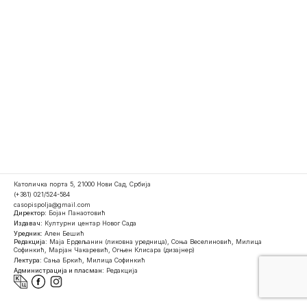
Католичка порта 5, 21000 Нови Сад, Србија
(+381) 021/524-584
casopispolja@gmail.com
Директор:
Бојан Панаотовић
Издавач:
Културни центар Новог Сада
Уредник:
Ален Бешић
Редакција:
Маја Ердељанин (ликовна уредница), Соња Веселиновић, Милица
Софинкић, Марјан Чакаревић, Огњен Клисара (дизајнер)
Лектура:
Сања Бркић, Милица Софинкић
Администрација и пласман:
Редакција