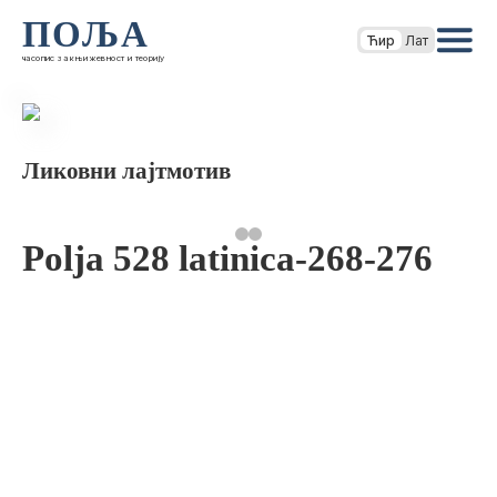
ПОЉА
Ћир
Лат
часопис за књижевност и теорију
Ликовни лајтмотив
Polja 528 latinica-268-276