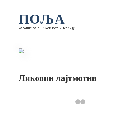
ПОЉА
часопис за књижевност и теорију
Ликовни лајтмотив