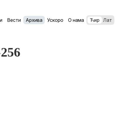
и
Вести
Архива
Ускоро
О нама
Ћир
Лат
-256