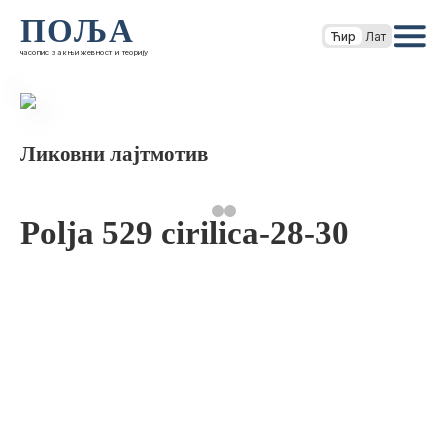
ПОЉА
Ћир
Лат
часопис за књижевност и теорију
Ликовни лајтмотив
Polja 529 cirilica-28-30