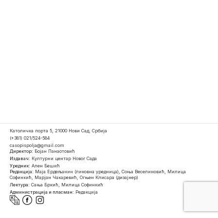
Католичка порта 5, 21000 Нови Сад, Србија
(+381) 021/524-584
casopispolja@gmail.com
Директор:
Бојан Панаотовић
Издавач:
Културни центар Новог Сада
Уредник:
Ален Бешић
Редакција:
Маја Ердељанин (ликовна уредница), Соња Веселиновић, Милица
Софинкић, Марјан Чакаревић, Огњен Клисара (дизајнер)
Лектура:
Сања Бркић, Милица Софинкић
Администрација и пласман:
Редакција