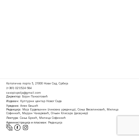
Католичка порта 5, 21000 Нови Сад, Србија
(+381) 021/524-584
casopispolja@gmail.com
Директор:
Бојан Панаотовић
Издавач:
Културни центар Новог Сада
Уредник:
Ален Бешић
Редакција:
Маја Ердељанин (ликовна уредница), Соња Веселиновић, Милица
Софинкић, Марјан Чакаревић, Огњен Клисара (дизајнер)
Лектура:
Сања Бркић, Милица Софинкић
Администрација и пласман:
Редакција