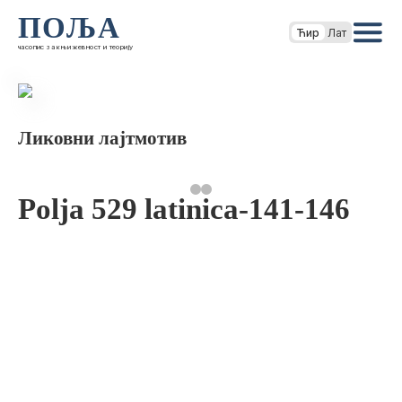
ПОЉА
Ћир
Лат
часопис за књижевност и теорију
Ликовни лајтмотив
Polja 529 latinica-141-146