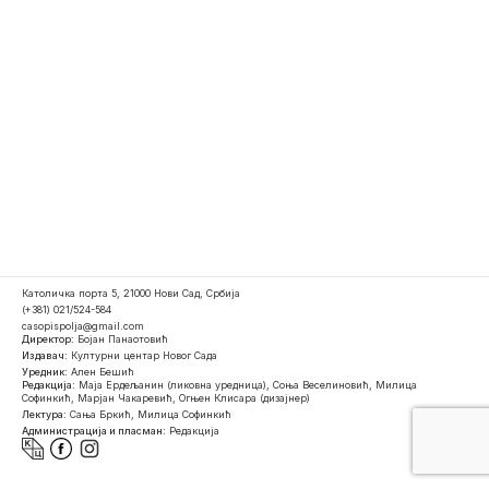
Католичка порта 5, 21000 Нови Сад, Србија
(+381) 021/524-584
casopispolja@gmail.com
Директор:
Бојан Панаотовић
Издавач:
Културни центар Новог Сада
Уредник:
Ален Бешић
Редакција:
Маја Ердељанин (ликовна уредница), Соња Веселиновић, Милица
Софинкић, Марјан Чакаревић, Огњен Клисара (дизајнер)
Лектура:
Сања Бркић, Милица Софинкић
Администрација и пласман:
Редакција