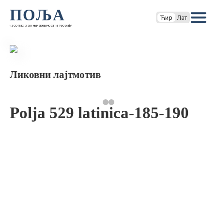
ПОЉА
Ћир
Лат
часопис за књижевност и теорију
Ликовни лајтмотив
Polja 529 latinica-185-190