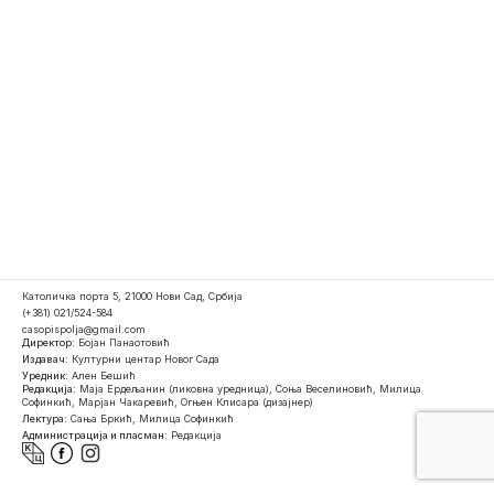
Католичка порта 5, 21000 Нови Сад, Србија
(+381) 021/524-584
casopispolja@gmail.com
Директор:
Бојан Панаотовић
Издавач:
Културни центар Новог Сада
Уредник:
Ален Бешић
Редакција:
Маја Ердељанин (ликовна уредница), Соња Веселиновић, Милица
Софинкић, Марјан Чакаревић, Огњен Клисара (дизајнер)
Лектура:
Сања Бркић, Милица Софинкић
Администрација и пласман:
Редакција