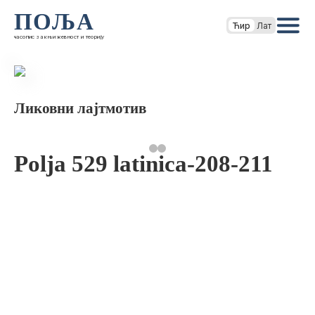
ПОЉА
Ћир
Лат
часопис за књижевност и теорију
Ликовни лајтмотив
Polja 529 latinica-208-211