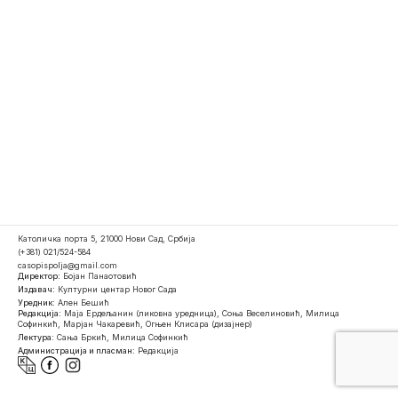
Католичка порта 5, 21000 Нови Сад, Србија
(+381) 021/524-584
casopispolja@gmail.com
Директор:
Бојан Панаотовић
Издавач:
Културни центар Новог Сада
Уредник:
Ален Бешић
Редакција:
Маја Ердељанин (ликовна уредница), Соња Веселиновић, Милица
Софинкић, Марјан Чакаревић, Огњен Клисара (дизајнер)
Лектура:
Сања Бркић, Милица Софинкић
Администрација и пласман:
Редакција