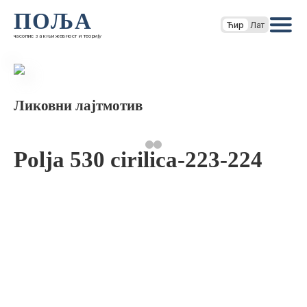
ПОЉА
Ћир
Лат
часопис за књижевност и теорију
Ликовни лајтмотив
Polja 530 cirilica-223-224